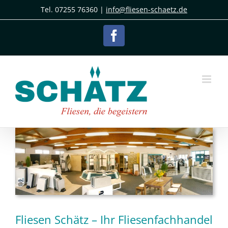
Zum
Tel. 07255 76360 |
info@fliesen-schaetz.de
Inhalt
springen
Facebook
Fliesen Schätz – Ihr Fliesenfachhandel