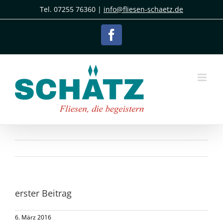
Zum
Tel. 07255 76360 |
info@fliesen-schaetz.de
Inhalt
springen
Facebook
erster Beitrag
6. März 2016